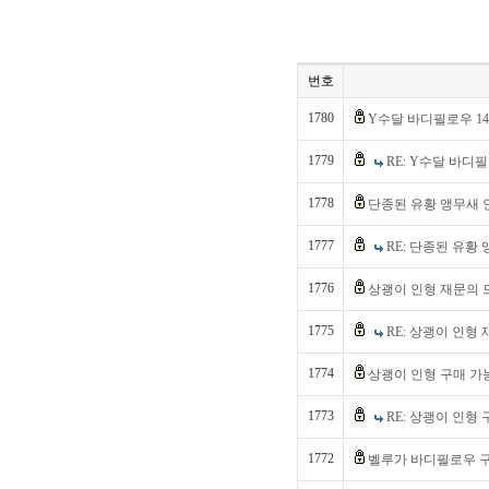
번호
1780
Y수달 바디필로우 14
1779
RE: Y수달 바디
1778
단종된 유황 앵무새 
1777
RE: 단종된 유황
1776
상괭이 인형 재문의 
1775
RE: 상괭이 인형
1774
상괭이 인형 구매 
1773
RE: 상괭이 인형
1772
벨루가 바디필로우 