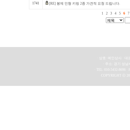
1741
[RE] 봉제 인형 키링 2종 가견적 요청 드립니다.
1
2
3
4
5
6
7
· 상호: 예인상사 · 대표
· 주소: 경기 성남
· TEL: 010-5432-8696 · 
COPYRIGHT ⓒ 20